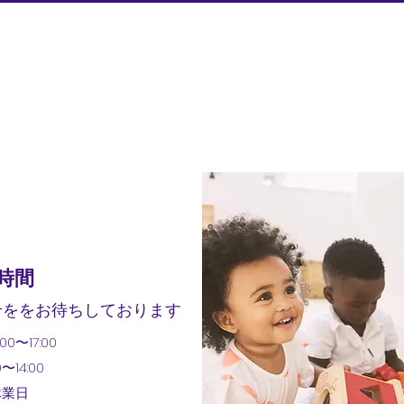
時間
せををお待ちしております
0〜17:00
〜14:00
休業日